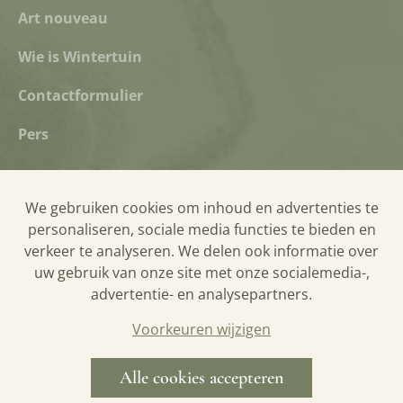
Art nouveau
Wie is Wintertuin
Contactformulier
Pers
We gebruiken cookies om inhoud en advertenties te
Privacyverklaring
personaliseren, sociale media functies te bieden en
Cookieverklaring
verkeer te analyseren. We delen ook informatie over
uw gebruik van onze site met onze socialemedia-,
Bezoekersreglement
advertentie- en analysepartners.
Algemene verkoopsvoorwaarden
Voorkeuren wijzigen
Alle cookies accepteren