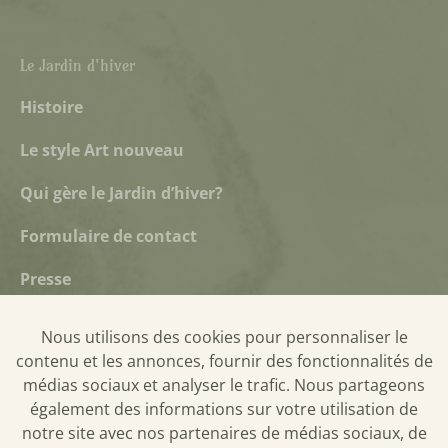
Le Jardin d'hiver
Histoire
Le style Art nouveau
Qui gère le Jardin d’hiver?
Formulaire de contact
Presse
Nous utilisons des cookies pour personnaliser le
contenu et les annonces, fournir des fonctionnalités de
Politique de confidentialité
médias sociaux et analyser le trafic. Nous partageons
Cookies
également des informations sur votre utilisation de
notre site avec nos partenaires de médias sociaux, de